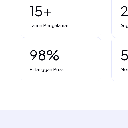
15
+
Tahun Pengalaman
Ang
98
%
Pelanggan Puas
Men