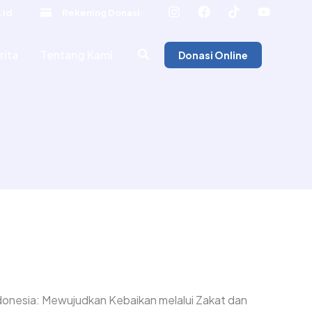
.id
Rekening Donasi
rita
Tentang Kami
Donasi Online
onesia: Mewujudkan Kebaikan melalui Zakat dan