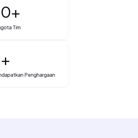
20
+
gota Tim
5
+
dapatkan Penghargaan