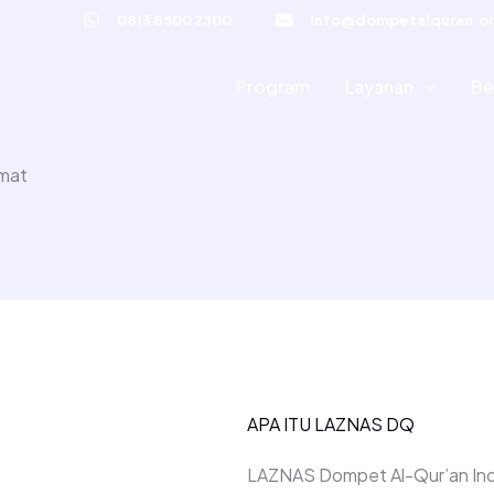
0813 8500 2300
info@dompetalquran.or
Program
Layanan
Be
mat
APA ITU LAZNAS DQ
LAZNAS Dompet Al-Qur’an Ind