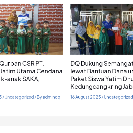
Qurban CSR PT.
DQ Dukung Semangat 
 Jatim Utama Cendana
lewat Bantuan Dana u
ak-anak SAKA,
Paket Siswa Yatim Dh
Kedungcangkring Ja
25
/
Uncategorized
/ By
admindq
16 August 2025
/
Uncategorized