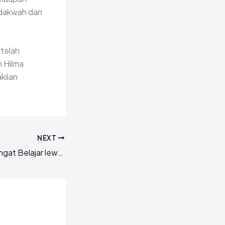
n dakwah dan
telah
n Hilma
kilan
NEXT
DQ Dukung Semangat Belajar lewat Bantuan Dana untuk Buku Paket Siswa Yatim Dhuafa MINU Kedungcangkring Jabon