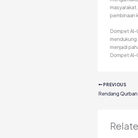
masyarakat.
pembinaan 
Dompet Al-Q
mendukung p
menjadi paha
Dompet Al-
PREVIOUS
Relat