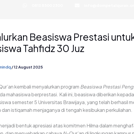
0813 8500 2300
info@dompetalquran.or
Program
Layanan
Be
lurkan Beasiswa Prestasi untu
iswa Tahfidz 30 Juz
mindq
/
12 August 2025
ur’an kembali menyalurkan program
Beasiswa Prestasi Pengh
a mahasiswa berprestasi. Kali ini, beasiswa diberikan kepa
iswa semester 5 Universitas Brawijaya, yang telah berhasil 
n dan istiqamah menjaganya di tengah kesibukan perkuliahan.
menjadi bentuk apresiasi atas komitmen Hilma dalam menghafa
, dan menyebarkan cahaya Al-Qur’an di lingkungan kampus