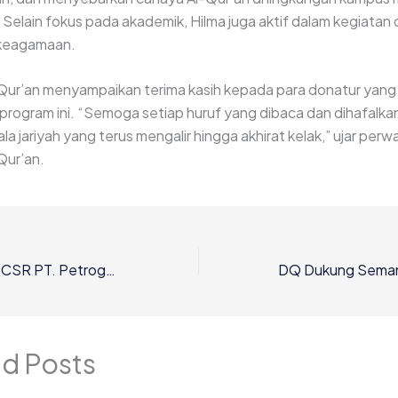
 Selain fokus pada akademik, Hilma juga aktif dalam kegiata
keagamaan.
ur’an menyampaikan terima kasih kepada para donatur yang 
rogram ini. “Semoga setiap huruf yang dibaca dan dihafalka
la jariyah yang terus mengalir hingga akhirat kelak,” ujar perwa
Qur’an.
Rendang Qurban CSR PT. Petrogas Jatim Utama Cendana untuk Anak-anak SAKA, Sidoarjo
ed Posts