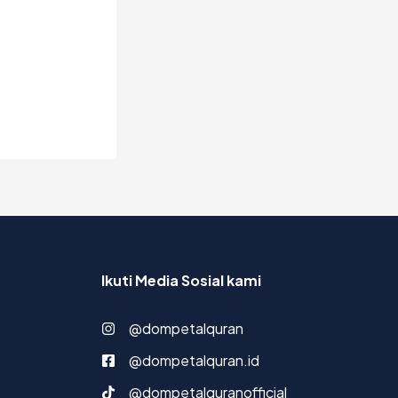
Ikuti Media Sosial kami
@dompetalquran
@dompetalquran.id
@dompetalquranofficial