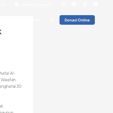
.id
Rekening Donasi
rita
Tentang Kami
Donasi Online
k
afal Al-
da Waqfah
menghafal 30
l,
 maupun