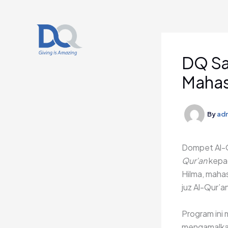
Skip
to
content
DQ Sa
Mahas
By
ad
Dompet Al-Q
Qur’an
kepad
Hilma, mahas
juz Al-Qur’a
Program ini 
mengamalkan