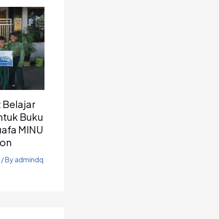
Belajar
ntuk Buku
uafa MINU
bon
/ By
admindq