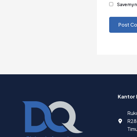
Save my n
Kantor 
Ruko
R28 
Timu