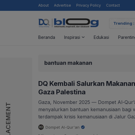
About
Advertise
Privacy Policy
Contact
Trending :
Beranda
Inspirasi
Edukasi
Parentin
bantuan makanan
DQ Kembali Salurkan Makana
Gaza Palestina
Gaza, November 2025 — Dompet Al-Qur’a
AD PLACEMENT
menyalurkan bantuan kemanusiaan bagi w
terdampak krisis kemanusiaan di Jalur Gaza.
dilakukan di Camp Nuseirat, Gaza Tengah
Dompet Al-Qur'an
manfaat mencapai sekitar 2.300 jiwa. Ban
.