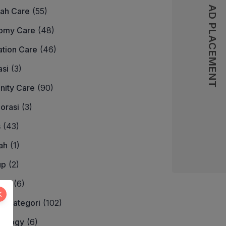
AD PLACEMENT
ah Care
(55)
omy Care
(48)
tion Care
(46)
si
(3)
nity Care
(90)
orasi
(3)
s
(43)
ah
(1)
up
(2)
egy
(6)
erkategori
(102)
nology
(6)