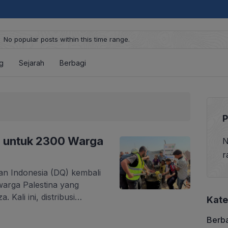
No popular posts within this time range.
g
Sejarah
Berbagi
P
n untuk 2300 Warga
N
r
n Indonesia (DQ) kembali
arga Palestina yang
 Kali ini, distribusi
Kate
, dengan total penerima
Berb
tuan yang disalurkan