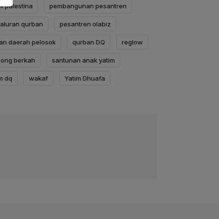
i palestina
pembangunan pesantren
aluran qurban
pesantren olabiz
an daerah pelosok
qurban DQ
reglow
ong berkah
santunan anak yatim
m dq
wakaf
Yatim Dhuafa