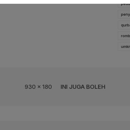
pedul
peny
qurb
romb
umk
930 x 180
INI JUGA BOLEH