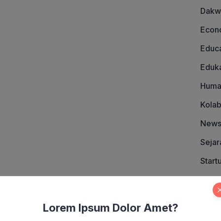
asar para pengungsi,
Dakw
]
Econ
Educa
Eduka
Huma
Kolab
New
Sejar
Start
Strat
Tak B
Lorem Ipsum Dolor Amet?
Tech