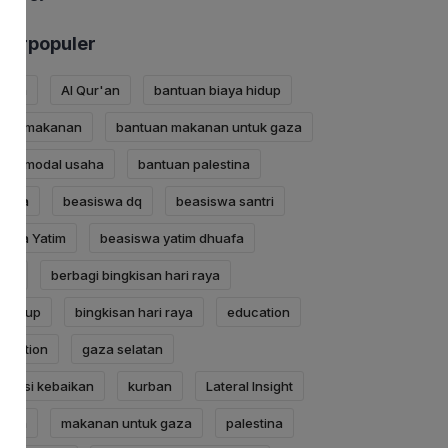
Terpopuler
ersih
Al Qur'an
bantuan biaya hidup
uan makanan
bantuan makanan untuk gaza
uan modal usaha
bantuan palestina
iswa
beasiswa dq
beasiswa santri
iswa Yatim
beasiswa yatim dhuafa
agi
berbagi bingkisan hari raya
a hidup
bingkisan hari raya
education
fication
gaza selatan
borasi kebaikan
kurban
Lateral Insight
anan
makanan untuk gaza
palestina