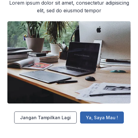
Lorem ipsum dolor sit amet, consectetur adipisicing
elit, sed do eiusmod tempor
Tag 
air b
bant
bant
beas
Beas
berb
biay
Gami
Jangan Tampilkan Lagi
Ya, Saya Mau !
kola
mak