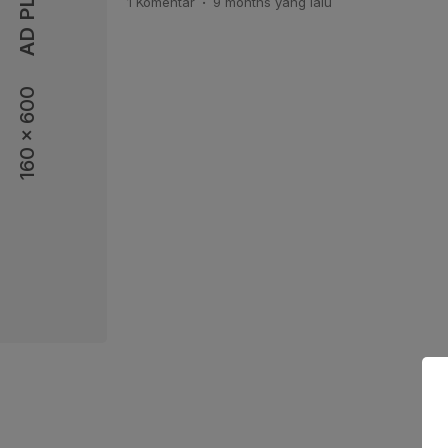
1 Komentar
9 months
yang lalu
berupa paket makanan siap santap, meny
keluarga rentan, serta anak-anak yang […
160 x 600