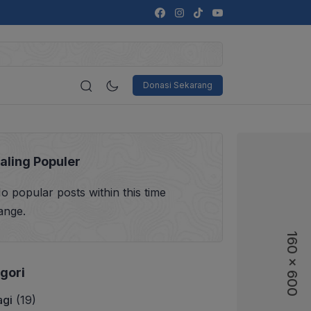
Donasi Sekarang
aling Populer
o popular posts within this time
ange.
160 x 600
gori
agi
(19)