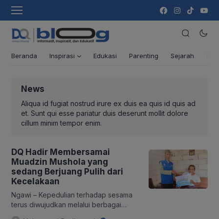
Beranda
Inspirasi
Edukasi
Parenting
Sejarah
Ber
News
Aliqua id fugiat nostrud irure ex duis ea quis id quis ad
et. Sunt qui esse pariatur duis deserunt mollit dolore
cillum minim tempor enim.
DQ Hadir Membersamai
Muadzin Mushola yang
sedang Berjuang Pulih dari
Kecelakaan
Ngawi – Kepedulian terhadap sesama
terus diwujudkan melalui berbagai
program kemanusiaan yang dijalankan