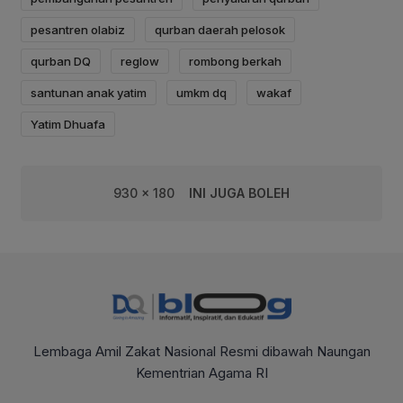
pesantren olabiz
qurban daerah pelosok
qurban DQ
reglow
rombong berkah
santunan anak yatim
umkm dq
wakaf
Yatim Dhuafa
930 x 180
INI JUGA BOLEH
Lembaga Amil Zakat Nasional Resmi dibawah Naungan
Kementrian Agama RI