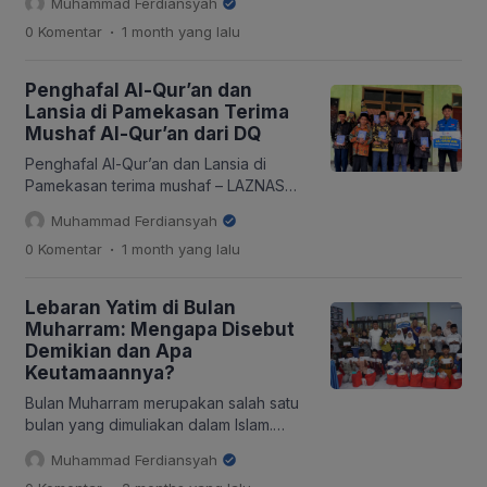
Muhammad Ferdiansyah
oleh LAZNAS Dompet Al-Qur’an
.
0 Komentar
1 month
yang lalu
Indonesia. Salah satu bentuk
kepedulian tersebut hadir melalui
bantuan yang diberikan kepada Bapak
Penghafal Al-Qur’an dan
Sulistiyoko, seorang marbot dan
Lansia di Pamekasan Terima
muadzin mushola yang saat ini tengah
Mushaf Al-Qur’an dari DQ
berjuang menjalani masa pemulihan
setelah mengalami kecelakaan lalu
Penghafal Al-Qur’an dan Lansia di
lintas. Melalui Tim Relawan Ngawi, DQ
Pamekasan terima mushaf – LAZNAS
menyalurkan […]
Dompet Al-Qur’an (DQ) kembali
Muhammad Ferdiansyah
menghadirkan manfaat melalui program
.
0 Komentar
1 month
yang lalu
Sedekah Al-Qur’an dengan
menyalurkan mushaf kepada para
penerima manfaat di Kabupaten
Lebaran Yatim di Bulan
Pamekasan, Jawa Timur. Program ini
Muharram: Mengapa Disebut
menyasar siswa-siswi di SMP Ma’arif 5
Demikian dan Apa
Pamekasan yang berada di Dusun
Keutamaannya?
Congka’, Desa Toket, Kecamatan
Proppo, serta beberapa warga di
Bulan Muharram merupakan salah satu
Dusun […]
bulan yang dimuliakan dalam Islam.
Selain dikenal sebagai awal tahun baru
Muhammad Ferdiansyah
Hijriah, bulan ini juga memiliki berbagai
.