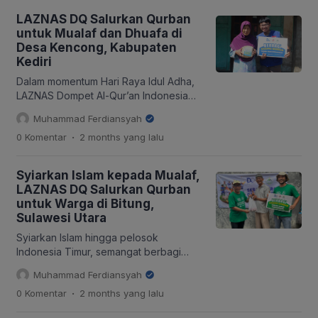
program qurban tahun ini, LAZNAS DQ
LAZNAS DQ Salurkan Qurban
menyalurkan amanah para mudhohi
untuk Mualaf dan Dhuafa di
kepada para mualaf di Sidoarjo, Jawa
Desa Kencong, Kabupaten
Timur. Program ini menjadi salah satu
Kediri
bentuk kepedulian yang dihadirkan
untuk mendukung para mualaf […]
Dalam momentum Hari Raya Idul Adha,
LAZNAS Dompet Al-Qur’an Indonesia
(DQ) kembali menghadirkan manfaat
Muhammad Ferdiansyah
qurban bagi masyarakat yang
.
0 Komentar
2 months
yang lalu
membutuhkan. Melalui kolaborasi
bersama Mualaf Center Indonesia
(MCI), DQ menyalurkan amanah qurban
Syiarkan Islam kepada Mualaf,
kepada 220 penerima manfaat yang
LAZNAS DQ Salurkan Qurban
berada di Desa Kepung, Kecamatan
untuk Warga di Bitung,
Kepung, Kabupaten Kediri, Jawa Timur.
Sulawesi Utara
Program ini menjadi bagian dari upaya
DQ dalam memperluas pemerataan […]
Syiarkan Islam hingga pelosok
Indonesia Timur, semangat berbagi
para mudhohi kembali menjangkau
Muhammad Ferdiansyah
wilayah binaan melalui program qurban
.
0 Komentar
2 months
yang lalu
yang diselenggarakan oleh LAZNAS
Dompet Al-Qur’an (DQ). Berkolaborasi