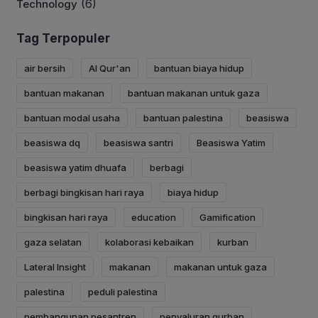
(6)
Technology
Tag Terpopuler
air bersih
Al Qur'an
bantuan biaya hidup
bantuan makanan
bantuan makanan untuk gaza
bantuan modal usaha
bantuan palestina
beasiswa
beasiswa dq
beasiswa santri
Beasiswa Yatim
beasiswa yatim dhuafa
berbagi
berbagi bingkisan hari raya
biaya hidup
bingkisan hari raya
education
Gamification
gaza selatan
kolaborasi kebaikan
kurban
Lateral Insight
makanan
makanan untuk gaza
palestina
peduli palestina
pembangunan pesantren
penyaluran qurban