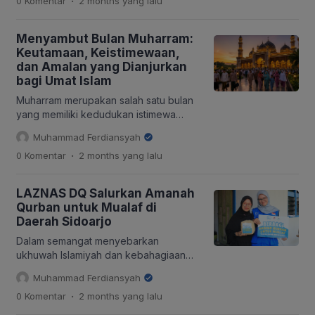
0 Komentar
2 months
yang lalu
amalan yang dianjurkan untuk
dilakukan umat Islam. Di tengah
berbagai keutamaan tersebut,
Menyambut Bulan Muharram:
masyarakat Indonesia mengenal istilah
Keutamaan, Keistimewaan,
Lebaran Yatim yang identik dengan
dan Amalan yang Dianjurkan
momentum berbagi kebahagiaan
bagi Umat Islam
kepada anak-anak yatim. Istilah
Lebaran Yatim umumnya merujuk pada
Muharram merupakan salah satu bulan
peringatan […]
yang memiliki kedudukan istimewa
dalam kalender Islam. Bulan ini
Muhammad Ferdiansyah
menandai awal tahun baru Hijriah
.
0 Komentar
2 months
yang lalu
sekaligus menjadi momentum bagi umat
Islam untuk melakukan refleksi diri,
memperbaiki amal ibadah, dan
LAZNAS DQ Salurkan Amanah
memperkuat komitmen dalam menjalani
Qurban untuk Mualaf di
kehidupan sesuai tuntunan Allah SWT.
Daerah Sidoarjo
Setiap datangnya bulan Muharram,
umat Islam di berbagai belahan dunia
Dalam semangat menyebarkan
menyambutnya dengan penuh […]
ukhuwah Islamiyah dan kebahagiaan
Hari Raya Iduladha 1447 H, LAZNAS
Muhammad Ferdiansyah
Dompet Al-Qur’an Indonesia kembali
.
0 Komentar
2 months
yang lalu
menghadirkan manfaat qurban bagi
masyarakat yang membutuhkan. Melalui