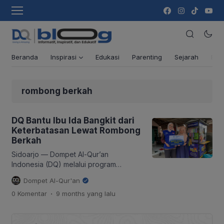
Beranda
Inspirasi
Edukasi
Parenting
Sejarah
Ber
rombong berkah
DQ Bantu Ibu Ida Bangkit dari
Keterbatasan Lewat Rombong
Berkah
Sidoarjo — Dompet Al-Qur’an
Indonesia (DQ) melalui program
Economy Care kembali menyalurkan
Dompet Al-Qur'an
bantuan modal usaha bagi pelaku
.
0 Komentar
9 months
yang lalu
UMKM dhuafa. Kali ini, bantuan
diberikan kepada Ibu Ida Masudah,
warga Dusun Kauman Gang Anggrek 2,