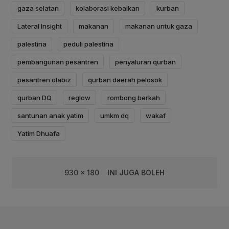
gaza selatan
kolaborasi kebaikan
kurban
Lateral Insight
makanan
makanan untuk gaza
palestina
peduli palestina
pembangunan pesantren
penyaluran qurban
pesantren olabiz
qurban daerah pelosok
qurban DQ
reglow
rombong berkah
santunan anak yatim
umkm dq
wakaf
Yatim Dhuafa
930 x 180
INI JUGA BOLEH