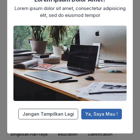
Lorem ipsum dolor sit amet, consectetur adipisicing
(2)
Startup
elit, sed do eiusmod tempor
(6)
Strategy
(102)
Tak Berkategori
(6)
Technology
Tag Terpopuler
air bersih
Al Qur'an
bantuan biaya hidup
bantuan makanan
bantuan makanan untuk gaza
bantuan modal usaha
bantuan palestina
beasiswa
beasiswa dq
beasiswa santri
Beasiswa Yatim
beasiswa yatim dhuafa
berbagi
Jangan Tampilkan Lagi
Ya, Saya Mau !
berbagi bingkisan hari raya
biaya hidup
bingkisan hari raya
education
Gamification