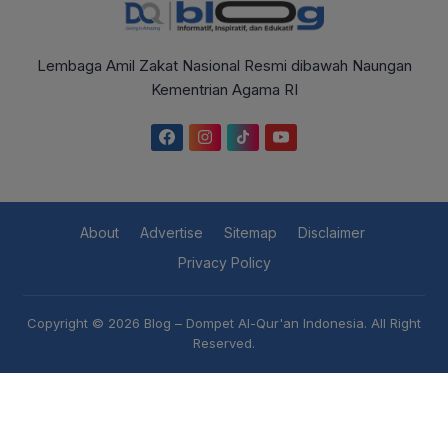
Lembaga Amil Zakat Nasional Resmi dibawah Naungan
Kementrian Agama RI
About
Advertise
Sitemap
Disclaimer
Privacy Policy
Copyright © 2026
Blog – Dompet Al-Qur'an Indonesia
. All Right
Reserved.