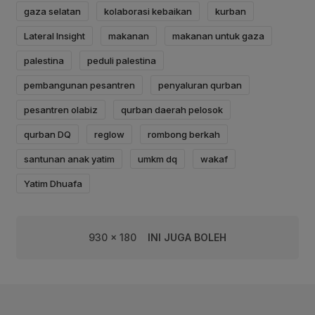
gaza selatan
kolaborasi kebaikan
kurban
Lateral Insight
makanan
makanan untuk gaza
palestina
peduli palestina
pembangunan pesantren
penyaluran qurban
pesantren olabiz
qurban daerah pelosok
qurban DQ
reglow
rombong berkah
santunan anak yatim
umkm dq
wakaf
Yatim Dhuafa
930 x 180
INI JUGA BOLEH