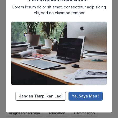
Lorem ipsum dolor sit amet, consectetur adipisicing
(2)
Startup
elit, sed do eiusmod tempor
(6)
Strategy
(102)
Tak Berkategori
(6)
Technology
Tag Terpopuler
air bersih
Al Qur'an
bantuan biaya hidup
bantuan makanan
bantuan makanan untuk gaza
bantuan modal usaha
bantuan palestina
beasiswa
beasiswa dq
beasiswa santri
Beasiswa Yatim
beasiswa yatim dhuafa
berbagi
Jangan Tampilkan Lagi
Ya, Saya Mau !
berbagi bingkisan hari raya
biaya hidup
bingkisan hari raya
education
Gamification