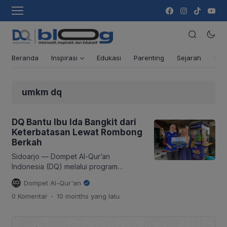
Beranda
Inspirasi
Edukasi
Parenting
Sejarah
Ber
umkm dq
DQ Bantu Ibu Ida Bangkit dari
Keterbatasan Lewat Rombong
Berkah
Sidoarjo — Dompet Al-Qur’an
Indonesia (DQ) melalui program
Economy Care kembali menyalurkan
Dompet Al-Qur'an
bantuan modal usaha bagi pelaku
.
0 Komentar
10 months
yang lalu
UMKM dhuafa. Kali ini, bantuan
diberikan kepada Ibu Ida Masudah,
warga Dusun Kauman Gang Anggrek 2,