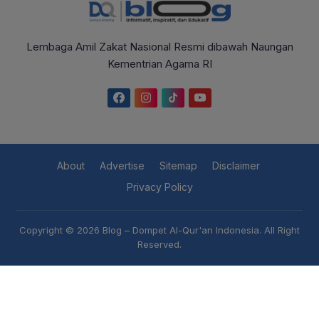
Lembaga Amil Zakat Nasional Resmi dibawah Naungan
Kementrian Agama RI
About
Advertise
Sitemap
Disclaimer
Privacy Policy
Copyright © 2026
Blog – Dompet Al-Qur'an Indonesia
. All Right
Reserved.