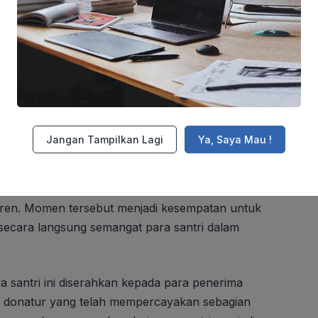
iliki semangat luar biasa dalam menuntut ilmu di
a hadapi. Oleh karena itu, kehadiran program
eri, tetapi juga menjadi bentuk perhatian dan
 dalam menjalani proses pendidikan.
ersamaan
Jangan Tampilkan Lagi
Ya, Saya Mau !
ng dengan suasana hangat dan penuh
diri berkesempatan untuk bertemu langsung
tren. Momen tersebut menjadi kesempatan untuk
 secara langsung semangat para santri dalam
a santri ini diserahkan kepada para penerima
a donatur yang telah mempercayakan sebagian