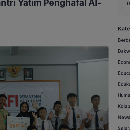
tri Yatim Penghafal Al-
r
Kate
Berb
Dakw
Econ
Educa
Eduka
Huma
Kolab
New
Sejar