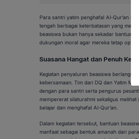
Para santri yatim penghafal Al-Qur’an mem
tengah berbagai keterbatasan yang merek
beasiswa bukan hanya sekadar bantuan mat
dukungan moral agar mereka tetap optimis
Suasana Hangat dan Penuh Keb
Kegiatan penyaluran beasiswa berlangsu
kebersamaan. Tim dari DQ dan Yatim Man
dengan para santri serta pengurus pesan
mempererat silaturahmi sekaligus melihat
belajar dan menghafal Al-Qur’an.
Dalam kegiatan tersebut, bantuan beasisw
manfaat sebagai bentuk amanah dari par