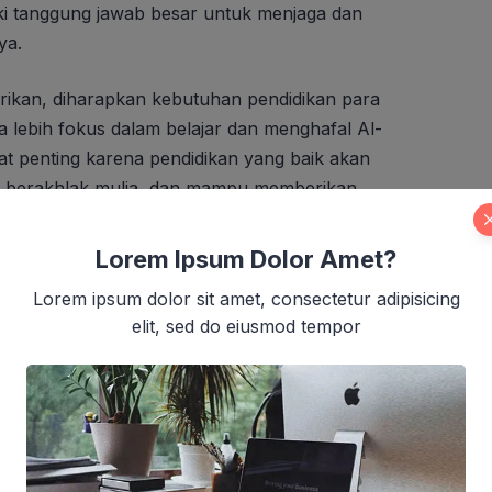
liki tanggung jawab besar untuk menjaga dan
ya.
erikan, diharapkan kebutuhan pendidikan para
a lebih fokus dalam belajar dan menghafal Al-
gat penting karena pendidikan yang baik akan
u, berakhlak mulia, dan mampu memberikan
Lorem Ipsum Dolor Amet?
adzin Mushola yang sedang Berjuang Pulih
Lorem ipsum dolor sit amet, consectetur adipisicing
elit, sed do eiusmod tempor
AD PLACEMENT