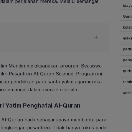
 dalam perjalanan mereka. Melalui semangat
biay
Gami
kola
+
mak
pedul
peny
atim Mandiri melaksanakan program Beasiswa
qurb
Fikri Pesantren Al-Quran Science. Program ini
dap pendidikan para santri yatim agarmereka
romb
an semangat dalam meraih cita-cita.
umk
ri Yatim Penghafal Al-Quran
 Al-Qur’an hadir sebagai upaya membantu para
di lingkungan pesantren. Tidak hanya fokus pada