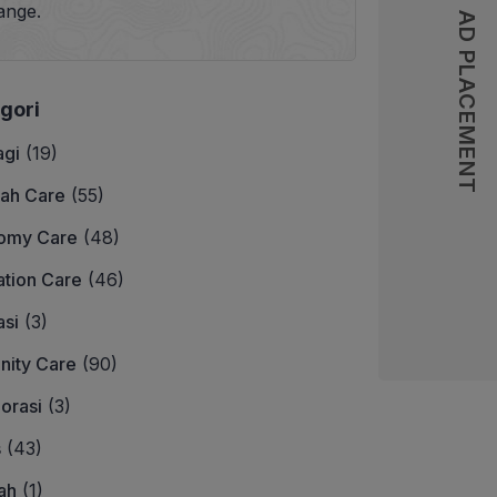
ange.
AD PLACEMENT
AD PLACEMENT
gori
agi
(19)
ah Care
(55)
omy Care
(48)
tion Care
(46)
si
(3)
nity Care
(90)
orasi
(3)
s
(43)
ah
(1)