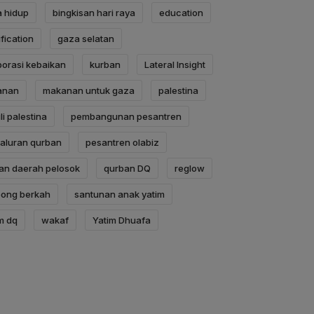
a hidup
bingkisan hari raya
education
fication
gaza selatan
borasi kebaikan
kurban
Lateral Insight
anan
makanan untuk gaza
palestina
i palestina
pembangunan pesantren
aluran qurban
pesantren olabiz
an daerah pelosok
qurban DQ
reglow
ong berkah
santunan anak yatim
m dq
wakaf
Yatim Dhuafa