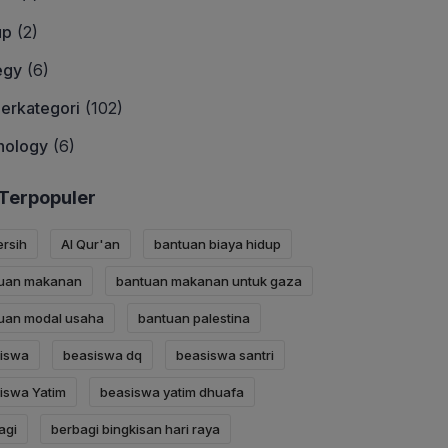
up
(2)
egy
(6)
erkategori
(102)
nology
(6)
Terpopuler
ersih
Al Qur'an
bantuan biaya hidup
uan makanan
bantuan makanan untuk gaza
uan modal usaha
bantuan palestina
iswa
beasiswa dq
beasiswa santri
iswa Yatim
beasiswa yatim dhuafa
agi
berbagi bingkisan hari raya