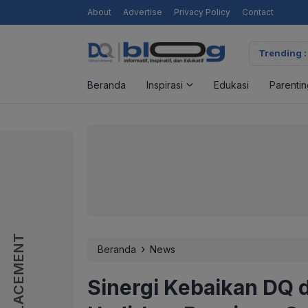
About
Advertise
Privacy Policy
Contact
Trending :
Beranda
Inspirasi
Edukasi
Parentin
AD PLACEMENT
AD PLACEMENT
›
Beranda
News
Sinergi Kebaikan DQ 