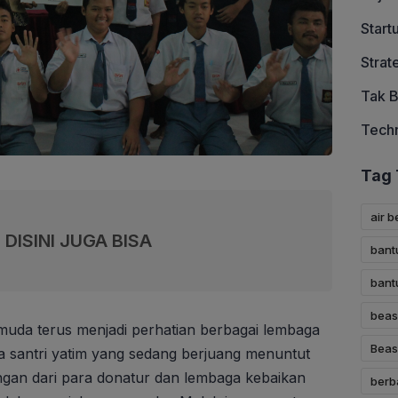
Start
Strat
Tak B
Tech
Tag 
air b
DISINI JUGA BISA
bant
bant
beas
muda terus menjadi perhatian berbagai lembaga
Beas
ra santri yatim yang sedang berjuang menuntut
ngan dari para donatur dan lembaga kebaikan
berb