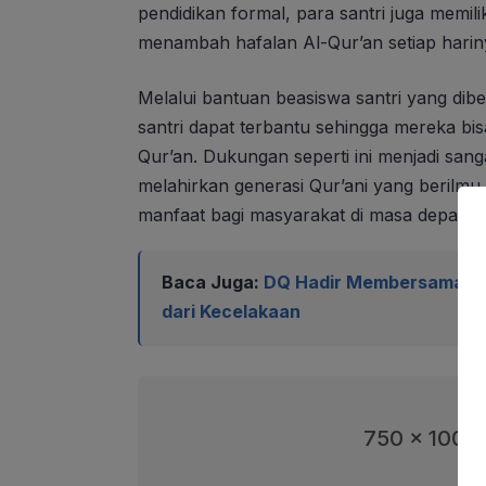
pendidikan formal, para santri juga memi
menambah hafalan Al-Qur’an setiap harin
Melalui bantuan beasiswa santri yang dib
santri dapat terbantu sehingga mereka bis
Qur’an. Dukungan seperti ini menjadi san
melahirkan generasi Qur’ani yang berilm
manfaat bagi masyarakat di masa depan.
Baca Juga:
DQ Hadir Membersamai Mu
dari Kecelakaan
750 x 100