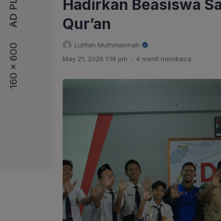
Hadirkan Beasiswa San
Qur’an
Lutfiah Muthmainnah
160 x 600
160 x 600
.
May 21, 2026 1:19 pm
4 menit membaca