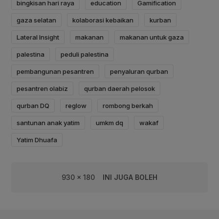
bingkisan hari raya
education
Gamification
gaza selatan
kolaborasi kebaikan
kurban
Lateral Insight
makanan
makanan untuk gaza
palestina
peduli palestina
pembangunan pesantren
penyaluran qurban
pesantren olabiz
qurban daerah pelosok
qurban DQ
reglow
rombong berkah
santunan anak yatim
umkm dq
wakaf
Yatim Dhuafa
930 x 180
INI JUGA BOLEH