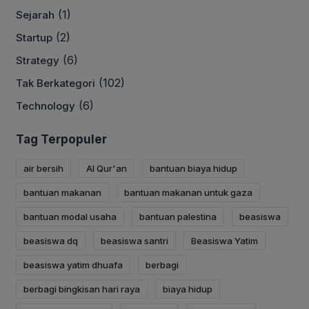
(1)
Sejarah
(2)
Startup
(6)
Strategy
(102)
Tak Berkategori
(6)
Technology
Tag Terpopuler
air bersih
Al Qur'an
bantuan biaya hidup
bantuan makanan
bantuan makanan untuk gaza
bantuan modal usaha
bantuan palestina
beasiswa
beasiswa dq
beasiswa santri
Beasiswa Yatim
beasiswa yatim dhuafa
berbagi
berbagi bingkisan hari raya
biaya hidup