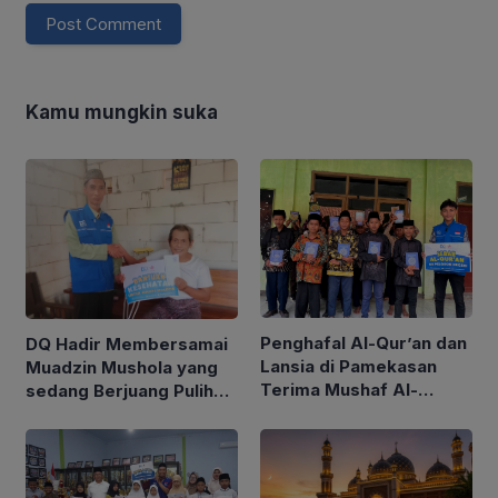
Kamu mungkin suka
Penghafal Al-Qur’an dan
DQ Hadir Membersamai
Lansia di Pamekasan
Muadzin Mushola yang
Terima Mushaf Al-
sedang Berjuang Pulih
Qur’an dari DQ
dari Kecelakaan