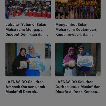
Lebaran Yatim di Bulan
Menyambut Bulan
Muharram: Mengapa
Muharram: Keutamaan,
Disebut Demikian dan
Keistimewaan, dan
Apa Keutamaannya?
Amalan yang Dianjurkan
bagi Umat Islam
LAZNAS DQ Salurkan
LAZNAS DQ Salurkan
Qurban untuk Mualaf dan
Amanah Qurban untuk
Dhuafa di Desa Kencong,
Mualaf di Daerah
Kabupaten Kediri
Sidoarjo