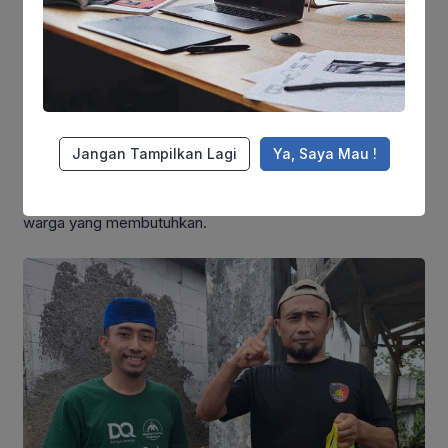
dukungan yang lebih luas, baik dalam aspek sosial maupun
spiritual.
Melalui pendekatan yang melibatkan masyarakat
setempat, program qurban di Dusun Banaran mampu
menghadirkan suasana yang lebih dekat dan penuh
kekeluargaan. Tokoh masyarakat yang turut terlibat dalam
Jangan Tampilkan Lagi
Ya, Saya Mau !
kegiatan ini membantu memastikan bahwa distribusi
manfaat dapat berjalan dengan baik serta diterima oleh
warga yang membutuhkan.