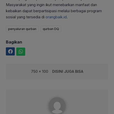
Masyarakat yang ingin ikut menebarkan manfaat dan
kebaikan dapat berpartisipasi melalui berbagai program
sosial yang tersedia di
orangbaik.id
.
penyaluran qurban
qurban DQ
Bagikan
Facebook
WhatsApp
750 x 100
DISINI JUGA BISA
Muhammad Ferdiansyah