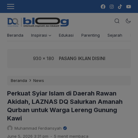
Beranda
Inspirasi
Edukasi
Parenting
Sejarah
Ber
930 x 180
PASANG IKLAN DISINI
›
Beranda
News
Perkuat Syiar Islam di Daerah Rawan
Akidah, LAZNAS DQ Salurkan Amanah
Qurban untuk Warga Lereng Gunung
Kawi
Muhammad Ferdiansyah
.
June 5, 2026 3:31 pm
5 menit membaca