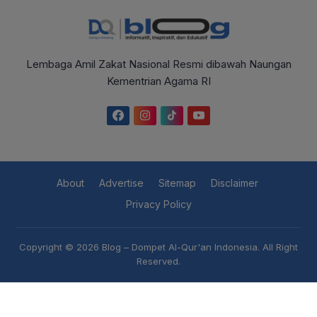
Lembaga Amil Zakat Nasional Resmi dibawah Naungan
Kementrian Agama RI
About
Advertise
Sitemap
Disclaimer
Privacy Policy
Copyright © 2026
Blog – Dompet Al-Qur'an Indonesia
. All Right
Reserved.