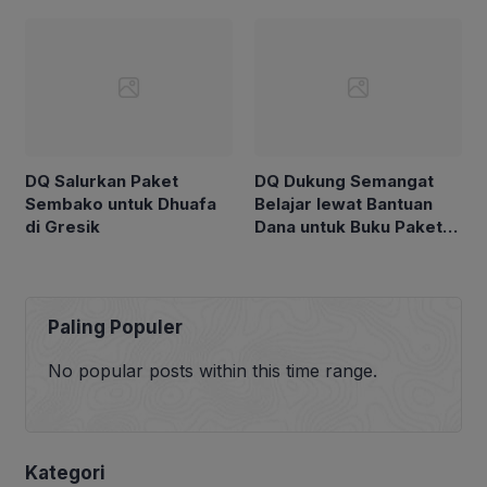
Asuhan Al-Insan,
Sidoarjo
Wonoayu
DQ Salurkan Paket
DQ Dukung Semangat
Sembako untuk Dhuafa
Belajar lewat Bantuan
di Gresik
Dana untuk Buku Paket
Siswa Yatim Dhuafa
MINU Kedungcangkring
Jabon
Paling Populer
No popular posts within this time range.
Kategori