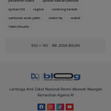
pesantren olabiz
qurban daerah pelosok
qurban DQ
reglow
rombong berkah
santunan anak yatim
umkm dq
wakaf
Yatim Dhuafa
930 x 180
INI JUGA BOLEH
Lembaga Amil Zakat Nasional Resmi dibawah Naungan
Kementrian Agama RI