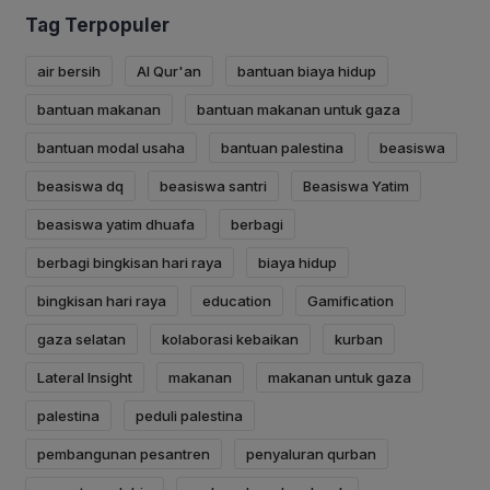
Tag Terpopuler
air bersih
Al Qur'an
bantuan biaya hidup
bantuan makanan
bantuan makanan untuk gaza
bantuan modal usaha
bantuan palestina
beasiswa
beasiswa dq
beasiswa santri
Beasiswa Yatim
beasiswa yatim dhuafa
berbagi
berbagi bingkisan hari raya
biaya hidup
bingkisan hari raya
education
Gamification
gaza selatan
kolaborasi kebaikan
kurban
Lateral Insight
makanan
makanan untuk gaza
palestina
peduli palestina
pembangunan pesantren
penyaluran qurban