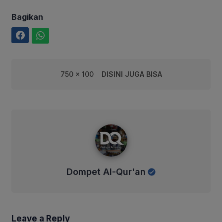
Bagikan
Facebook
WhatsApp
750 x 100
DISINI JUGA BISA
Dompet Al-Qur'an
Dompet Al-Qur'an
Leave a Reply