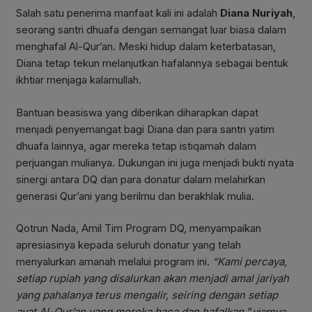
Salah satu penerima manfaat kali ini adalah
Diana Nuriyah
,
seorang santri dhuafa dengan semangat luar biasa dalam
menghafal Al-Qur’an. Meski hidup dalam keterbatasan,
Diana tetap tekun melanjutkan hafalannya sebagai bentuk
ikhtiar menjaga kalamullah.
Bantuan beasiswa yang diberikan diharapkan dapat
menjadi penyemangat bagi Diana dan para santri yatim
dhuafa lainnya, agar mereka tetap istiqamah dalam
perjuangan mulianya. Dukungan ini juga menjadi bukti nyata
sinergi antara DQ dan para donatur dalam melahirkan
generasi Qur’ani yang berilmu dan berakhlak mulia.
Qotrun Nada, Amil Tim Program DQ, menyampaikan
apresiasinya kepada seluruh donatur yang telah
menyalurkan amanah melalui program ini.
“Kami percaya,
setiap rupiah yang disalurkan akan menjadi amal jariyah
yang pahalanya terus mengalir, seiring dengan setiap
ayat Al-Qur’an yang mereka baca dan hafalkan,”
ujarnya.