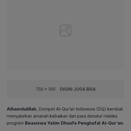
750 x 100
DISINI JUGA BISA
Alhamdulillah
, Dompet Al-Qur’an Indonesia (DQ) kembali
menyalurkan amanah kebaikan dari para donatur melalui
program
Beasiswa Yatim Dhuafa Penghafal Al-Qur’an
.