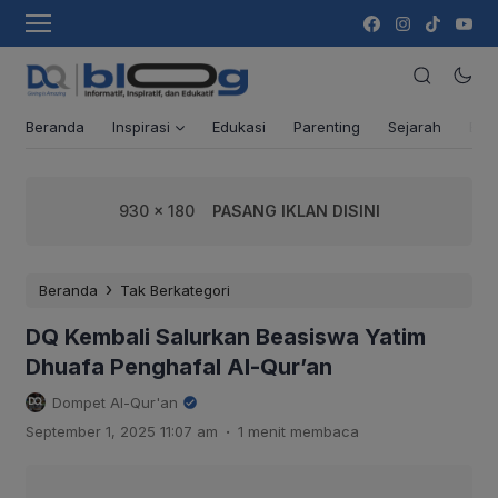
Beranda
Inspirasi
Edukasi
Parenting
Sejarah
Ber
930 x 180
PASANG IKLAN DISINI
›
Beranda
Tak Berkategori
DQ Kembali Salurkan Beasiswa Yatim
Dhuafa Penghafal Al-Qur’an
Dompet Al-Qur'an
.
September 1, 2025 11:07 am
1 menit membaca