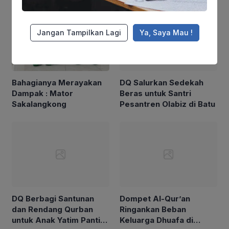
Jangan Tampilkan Lagi
Ya, Saya Mau !
DQ Salurkan Sedekah
Bahagianya Merayakan
Beras untuk Santri
Dampak : Mator
Pesantren Olabiz di Batu
Sakalangkong
DQ Berbagi Santunan
Dompet Al-Qur’an
dan Rendang Qurban
Ringankan Beban
untuk Anak Yatim Panti
Keluarga Dhuafa di