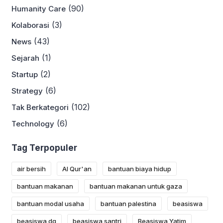
(90)
Humanity Care
(3)
Kolaborasi
(43)
News
(1)
Sejarah
(2)
Startup
(6)
Strategy
(102)
Tak Berkategori
(6)
Technology
Tag Terpopuler
air bersih
Al Qur'an
bantuan biaya hidup
bantuan makanan
bantuan makanan untuk gaza
bantuan modal usaha
bantuan palestina
beasiswa
beasiswa dq
beasiswa santri
Beasiswa Yatim