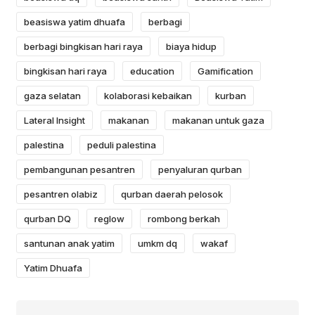
beasiswa yatim dhuafa
berbagi
berbagi bingkisan hari raya
biaya hidup
bingkisan hari raya
education
Gamification
gaza selatan
kolaborasi kebaikan
kurban
Lateral Insight
makanan
makanan untuk gaza
palestina
peduli palestina
pembangunan pesantren
penyaluran qurban
pesantren olabiz
qurban daerah pelosok
qurban DQ
reglow
rombong berkah
santunan anak yatim
umkm dq
wakaf
Yatim Dhuafa