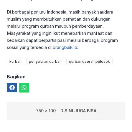
Di berbagai penjuru Indonesia, masih banyak saudara
muslim yang membutuhkan perhatian dan dukungan
melalui program qurban maupun pemberdayaan.
Masyarakat yang ingin ikut menebarkan manfaat dan
kebaikan dapat berpartisipasi melalui berbagai program
sosial yang tersedia di
orangbaik.id
.
kurban
penyaluran qurban
qurban daerah pelosok
Bagikan
Facebook
WhatsApp
750 x 100
DISINI JUGA BISA