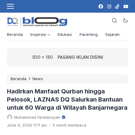
Beranda
Inspirasi
Edukasi
Parenting
Sejarah
Ber
930 x 180
PASANG IKLAN DISINI
›
Beranda
News
Hadirkan Manfaat Qurban hingga
Pelosok, LAZNAS DQ Salurkan Bantuan
untuk 60 Warga di Wilayah Banjarnegara
Muhammad Ferdiansyah
.
June 4, 2026 11:11 am
5 menit membaca