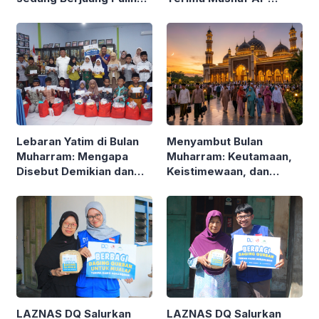
Qur’an dari DQ
dari Kecelakaan
Lebaran Yatim di Bulan
Menyambut Bulan
Muharram: Mengapa
Muharram: Keutamaan,
Disebut Demikian dan
Keistimewaan, dan
Apa Keutamaannya?
Amalan yang Dianjurkan
bagi Umat Islam
LAZNAS DQ Salurkan
LAZNAS DQ Salurkan