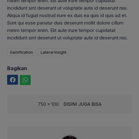
minim tempor enim. Elit aute irure tempor cupidatat
incididunt sint deserunt ut voluptate aute id deserunt nisi.
Aliqua id fugiat nostrud irure ex duis ea quis id quis ad et.
Sunt qui esse pariatur duis deserunt mollit dolore cillum
minim tempor enim. Elit aute irure tempor cupidatat
incididunt sint deserunt ut voluptate aute id deserunt nisi.
Gamification
Lateral Insight
Bagikan
Facebook
WhatsApp
750 x 100
DISINI JUGA BISA
Dompet Al-Qur'an