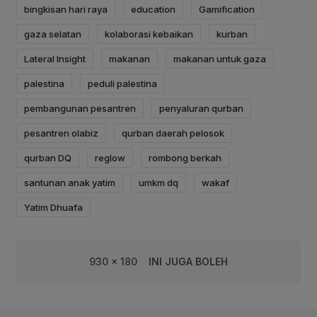
bingkisan hari raya
education
Gamification
gaza selatan
kolaborasi kebaikan
kurban
Lateral Insight
makanan
makanan untuk gaza
palestina
peduli palestina
pembangunan pesantren
penyaluran qurban
pesantren olabiz
qurban daerah pelosok
qurban DQ
reglow
rombong berkah
santunan anak yatim
umkm dq
wakaf
Yatim Dhuafa
930 x 180
INI JUGA BOLEH