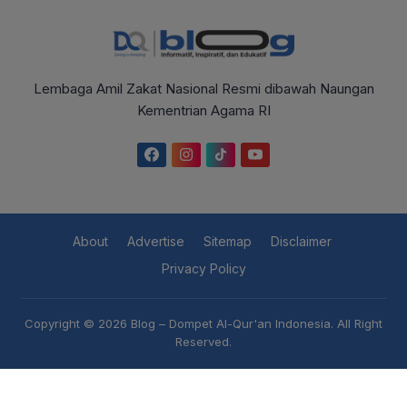
Lembaga Amil Zakat Nasional Resmi dibawah Naungan
Kementrian Agama RI
About
Advertise
Sitemap
Disclaimer
Privacy Policy
Copyright © 2026
Blog – Dompet Al-Qur'an Indonesia
. All Right
Reserved.