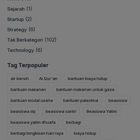
(1)
Sejarah
(2)
Startup
(6)
Strategy
(102)
Tak Berkategori
(6)
Technology
Tag Terpopuler
air bersih
Al Qur'an
bantuan biaya hidup
bantuan makanan
bantuan makanan untuk gaza
bantuan modal usaha
bantuan palestina
beasiswa
beasiswa dq
beasiswa santri
Beasiswa Yatim
beasiswa yatim dhuafa
berbagi
berbagi bingkisan hari raya
biaya hidup