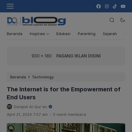
Beranda
Inspirasi
Edukasi
Parenting
Sejarah
Ber
930 x 180
PASANG IKLAN DISINI
›
Beranda
Technology
The Internet is for the Empowerment of
End Users
Dompet Al-Qur'an
.
April 21, 2024 7:57 am
5 menit membaca