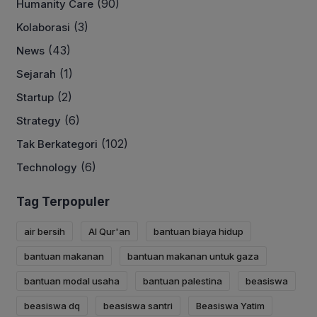
(90)
Humanity Care
(3)
Kolaborasi
(43)
News
(1)
Sejarah
(2)
Startup
(6)
Strategy
(102)
Tak Berkategori
(6)
Technology
Tag Terpopuler
air bersih
Al Qur'an
bantuan biaya hidup
bantuan makanan
bantuan makanan untuk gaza
bantuan modal usaha
bantuan palestina
beasiswa
beasiswa dq
beasiswa santri
Beasiswa Yatim