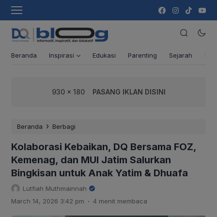
Beranda
Inspirasi
Edukasi
Parenting
Sejarah
Ber
930 x 180
PASANG IKLAN DISINI
›
Beranda
Berbagi
Kolaborasi Kebaikan, DQ Bersama FOZ,
Kemenag, dan MUI Jatim Salurkan
Bingkisan untuk Anak Yatim & Dhuafa
Lutfiah Muthmainnah
.
March 14, 2026 3:42 pm
4 menit membaca