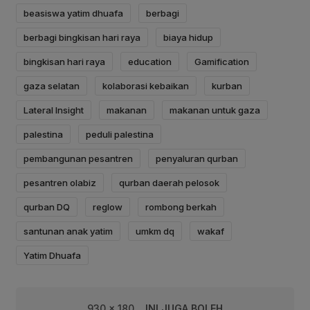
beasiswa yatim dhuafa
berbagi
berbagi bingkisan hari raya
biaya hidup
bingkisan hari raya
education
Gamification
gaza selatan
kolaborasi kebaikan
kurban
Lateral Insight
makanan
makanan untuk gaza
palestina
peduli palestina
pembangunan pesantren
penyaluran qurban
pesantren olabiz
qurban daerah pelosok
qurban DQ
reglow
rombong berkah
santunan anak yatim
umkm dq
wakaf
Yatim Dhuafa
930 x 180
INI JUGA BOLEH