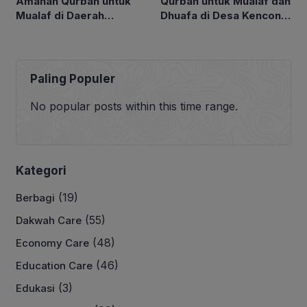
Qurban untuk Mualaf dan
Amanah Qurban untuk
Dhuafa di Desa Kencong,
Mualaf di Daerah
Kabupaten Kediri
Sidoarjo
Paling Populer
No popular posts within this time range.
Kategori
(19)
Berbagi
(55)
Dakwah Care
(48)
Economy Care
(46)
Education Care
(3)
Edukasi