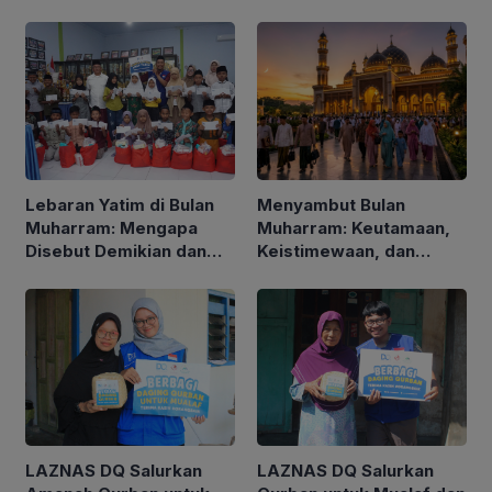
Qur’an dari DQ
dari Kecelakaan
Lebaran Yatim di Bulan
Menyambut Bulan
Muharram: Mengapa
Muharram: Keutamaan,
Disebut Demikian dan
Keistimewaan, dan
Apa Keutamaannya?
Amalan yang Dianjurkan
bagi Umat Islam
LAZNAS DQ Salurkan
LAZNAS DQ Salurkan